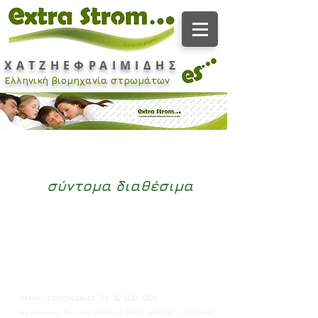
ΧΑΤΖΗΕΦΡΑΙΜΙΔΗΣ
Ελληνική βιομηχανία στρωμάτων
σύντομα διαθέσιμα
24 10 831 001
ΓΡΑΜΜΗ ΕΠΙΚΟΙΝΩΝΙΑΣ:
Ε
ργοστάσιο: 5ον ΧΛΜ ΕΘΝΙΚΗΣ ΟΔΟΥ ΛΑΡΙΣΗΣ - ΚΟΖΑΝΗΣ,