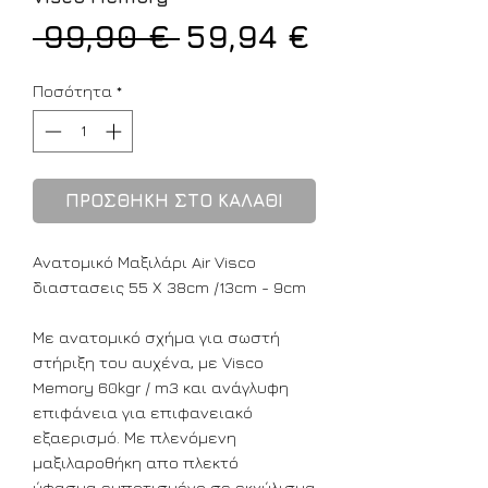
Κανονική
Τιμή
 99,90 € 
59,94 €
τιμή
Έκπτωσης
Ποσότητα
*
ΠΡΟΣΘΗΚΗ ΣΤΟ ΚΑΛΑΘΙ
Ανατομικό Μαξιλάρι Air Visco
διαστασεις 55 Χ 38cm /13cm - 9cm
Με ανατομικό σχήμα για σωστή
στήριξη του αυχένα, με Visco
Memory 60kgr / m3 και ανάγλυφη
επιφάνεια για επιφανειακό
εξαερισμό. Με πλενόμενη
μαξιλαροθήκη απο πλεκτό
ύφασμα εμποτισμένο σε εκχύλισμα