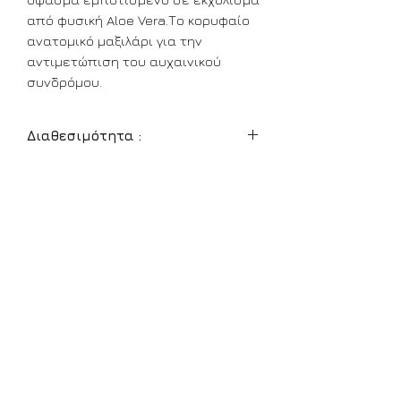
από φυσική Aloe Vera.Το κορυφαίο
ανατομικό μαξιλάρι για την
αντιμετώπιση του αυχαινικού
συνδρόμου.
Διαθεσιμότητα :
Διαθέσιμο
24 10 831 001
ΓΡΑΜΜΗ ΕΠΙΚΟΙΝΩΝΙΑΣ:
Ε
ργοστάσιο: 5ον ΧΛΜ ΕΘΝΙΚΗΣ ΟΔΟΥ ΛΑΡΙΣΗΣ - ΚΟΖΑΝΗΣ,
41500, t+f:
24 10 831 001
ΛΑΡΙΣΑ: 3ον ΧΛΜ Π.Ε.Ο. ΛΑΡΙΣΑΣ - ΒΟΛΟΥ, t+f:
24 10 571 644
ΛΑΡΙΣΑ: ΗΡΩΩΝ ΠΟΛΥΤΕΧΝΕΙΟΥ 109 ΜΕ ΠΑΝΑΓΟΥΛΗ ΓΩΝΙΑ,
t+f:
24 10 281 500
ΒΟΛΟΣ: ΔΗΜΗΤΡΙΑΔΟΣ 64 ΜΕ ΜΑΚΕΔΟΝΟΜΑΧΩΝ ΓΩΝΙΑ, t+f:
24 210 38 565
ΤΡΙΚΑΛΑ: ΜΙΑΟΥΛΗ 7, t+f:
24 31 30 50 57
www.extrastrom.gr
Εξυπηρέτηση Πελατών