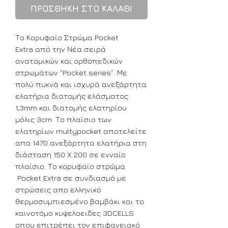
ΠΡΟΣΘΗΚΗ ΣΤΟ ΚΑΛΑΘΙ
Το Κορυφαίο Στρώμα Pocket
Extra από την Νέα σειρά
ανατομικών και ορθοπεδικών
στρωμάτων “Pocket series”. Με
πολύ πυκνά και ισχυρά ανεξάρτητα
ελατήρια διατομής ελάσματος
1,3mm και διατομής ελατηρίου
μόλις 3cm. Το πλαίσιο των
ελατηρίων multypocket αποτελείτε
απο 1470 ανεξάρτητα ελατήρια στη
διάσταση 150 Χ 200 σε ενναίο
πλαίσιο. Το κορυφαίο στρώμα
Pocket Extra σε συνδιασμό με
στρώσεις απο ελληνικό
θερμοσυμπιεσμένο βαμβάκι και το
καινοτόμο κυψελοειδες 3DCELLS
οπου επιτρέπει τον επιφανειακό