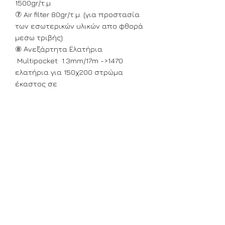
1500gr/τ.μ.
⑦ Air filter 80gr/τ.μ. (για προστασία
των εσωτερικών υλικών απο φθορά
μεσω τριβής)
⑧ Ανεξάρτητα Ελατήρια
Multipocket 1.3mm/17m ->1470
ελατήρια για 150χ200 στρώμα
έκαστος σε
υφασμάτινη θήκη. Υψηλής
ολκιμότητος σύρμα.
⑨ Περιμετρική ζώνη ενίσχυσης με
τεχνολογία
εξαερισμού «διαπνέον» extra
περιμετρική ενίσχυση με 2
χαλύβδινες λάμες 8/1,4mm
ΕΛΛΗΝΙΚΗΣ ΚΑΤΑΣΚΕΥΗΣ
Αγορά σε σε άλλη διάσταση