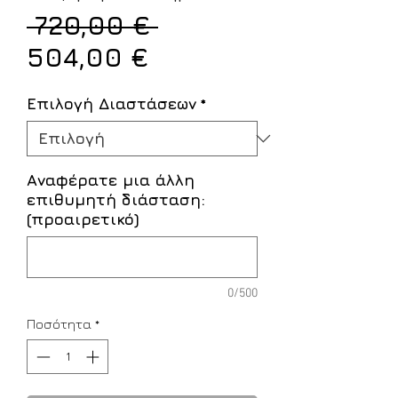
Κανονική
 720,00 € 
Τιμή
τιμή
504,00 €
Έκπτωσης
Επιλογή Διαστάσεων
*
Αναφέρατε μια άλλη
επιθυμητή διάσταση:
(προαιρετικό)
0/500
Ποσότητα
*