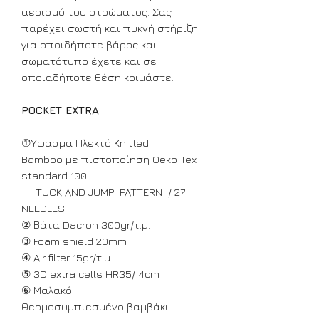
αερισμό του στρώματος. Σας
παρέχει σωστή και πυκνή στήριξη
για οποιδήποτε βάρος και
σωματότυπο έχετε και σε
οποιαδήποτε θέση κοιμάστε.
POCKET EXTRA
①Ύφασμα Πλεκτό Knitted
Bamboo με πιστοποίηση Oeko Tex
standard 100
TUCK AND JUMP PATTERN / 27
NEEDLES
② Βάτα Dacron 300gr/τ.μ.
③ Foam shield 20mm
④ Air filter 15gr/τ.μ.
⑤ 3D extra cells HR35/ 4cm
⑥ Μαλακό
Θερμοσυμπιεσμένο βαμβάκι