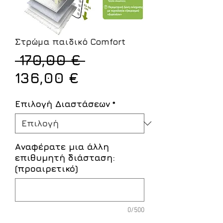
Στρώμα παιδικό Comfort
Κανονική
 170,00 € 
Τιμή
τιμή
136,00 €
Έκπτωσης
Επιλογή Διαστάσεων
*
Αναφέρατε μια άλλη
επιθυμητή διάσταση:
(προαιρετικό)
0/500