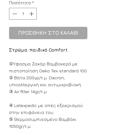
Ποσότητα
*
ΠΡΟΣΘΗΚΗ ΣΤΟ ΚΑΛΑΘΙ
Στρώμα παιδικό
Comfort
①Ύφασμα Ζακάρ Βαμβακερό με
πιστοποίηση Oeko Tex standard 100
② Βάτα 200γρ/τ.μ. Dacron,
υποαλλεργική και αντιμικροβιακή
③ Air filter 14gr/τ.μ.
④ Latexpedic με οπές εξαερισμού
στην επιφάνεια του.
⑤ Θερμοσυμπιεσμένο Βαμβάκι
1550gr/τ.μ.