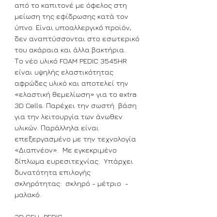
από το καπιτονέ με όφελος στη
μείωση της εφίδρωσης κατά τον
ύπνο. Είναι υποαλλεργικό προϊόν,
δεν αναπτύσσονται στο εσωτερικό
του ακάραια και άλλα βακτήρια.
Το νέο υλικό FOAM PEDIC 3545HR
είναι υψηλής ελαστικότητας
αφρώδες υλικό και αποτελεί την
«ελαστική θεμελίωση» για το extra
3D Cells. Παρέχει την σωστή βάση
για την λειτουργία των άνωθεν
υλικών. Παράλληλα είναι
επεξεργασμένο με την τεχνολογία
«Διαπνέον». Με εγκεκριμένο
δίπλωμα ευρεσιτεχνίας. Υπάρχει
δυνατότητα επιλογής
σκληρότητας: σκληρό - μέτριο -
μαλακό.
3D CELL-PEDIC