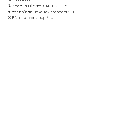
① Ύφασμα Πλεκτό SANITIZED με
πιστοποίηση Oeko Tex standard 100
② Βάτα Dacron 200gr/τ.μ.
③ Foam shield 5mm
④ Air filter 15gr/τ.μ.
⑤ extra 3D Cells 2cm SOFT
⑥ extra 3D Cells 6-7 cm MED
⑦ FOAM PEDIC 35 HR
ΕΛΛΗΝΙΚΗΣ ΚΑΤΑΣΚΕΥΗΣ
Αγορά σε σε άλλη διάσταση
Για να αγοράσετε απο το
Διαθεσιμότητα :
ηλεκτρονικό μας κατάστημα το
στρώμα σας σε διαφορετική
Διαθέσιμο
διάσταση απο τις αναγραφόμενες
α) επιλέξτε την πλησιέστερη στο
στρώμα σας διάσταση.