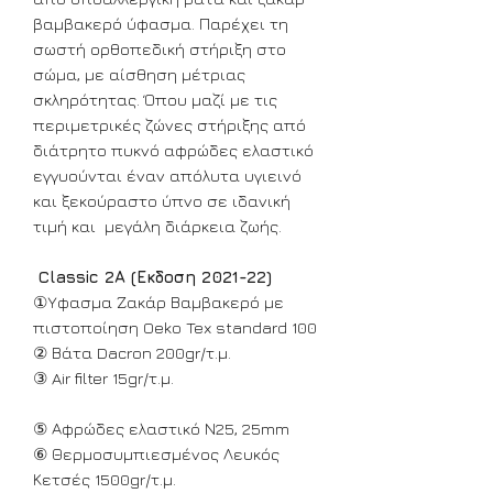
βαμβακερό ύφασμα. Παρέχει τη
σωστή ορθοπεδική στήριξη στο
σώμα, με αίσθηση μέτριας
σκληρότητας. Όπου μαζί με τις
περιμετρικές ζώνες στήριξης από
διάτρητο πυκνό αφρώδες ελαστικό
εγγυούνται έναν απόλυτα υγιεινό
και ξεκούραστο ύπνο σε ιδανική
τιμή και μεγάλη διάρκεια ζωής.
Classic 2Α (Εκδοση 2021-22)
①Υφασμα Ζακάρ Βαμβακερό με
πιστοποίηση Oeko Tex standard 100
② Βάτα Dacron 200gr/τ.μ.
③ Air filter 15gr/τ.μ.
⑤ Αφρώδες ελαστικό Ν25, 25mm
⑥ Θερμοσυμπιεσμένος Λευκός
Κετσές 1500gr/τ.μ.