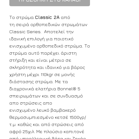
Το στρώμα
Classic 2Α
από
τη σειρά ορθοπεδικών στρωμάτων
Classic Series. Αποτελεί την
ιδανική επιλογή για ποιοτικό
ενισχυμένο ορθοπεδικό στρώμα. Το
στρώμα αυτό παρέχει άριστη
στήριξη και είναι μέτριο σε
σκληρότητα και ιδανικό για βάρος
χρήστη μέχρι 110kgr σε μονής
διάστασης στρώμα. Με τα
διαχρονικά ελατήρια Bonnel® 5
σπειρωμάτων και σε συνδυασμό
απο στρώσεις απο
ενισχυμένο λευκό βαμβακερό
θερμοσυμπιεσμένο κετσέ 1500γρ/
τ.μ. καθώς και από στρώσεις από
αφρό 25χιλ. Με πλούσιο καπιτονέ
από υποαλλεργική βάτα και ζακάρ