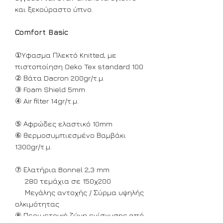
και ξεκούραστο ύπνο.
Comfort
Basic
①Ύφασμα Πλεκτό Knitted, με
πιστοποίηση Oeko Tex standard 100
② Βάτα Dacron 200gr/τ.μ.
③ Foam Shield 5mm
④ Air filter 14gr/τ.μ.
⑤ Αφρώδες ελαστικό 10mm
⑥ θερμοσυμπιεσμένο Βαμβάκι
1300gr/τ.μ.
⑦ Ελατήρια Bonnel 2,3 mm
280 τεμάχια σε 150χ200
Μεγάλης αντοχής / Σύρμα υψηλής
ολκιμότητας
⑧ Περιμετρική ζώνη ενίσχυσης από