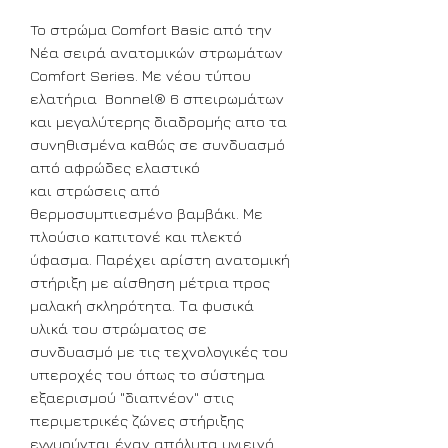
To στρώμα Comfort Basic από την
Νέα σειρά ανατομικών στρωμάτων
Comfort Series. Με νέου τύπου
ελατήρια Bonnel® 6 σπειρωμάτων
και μεγαλύτερης διαδρομής απο τα
συνηθισμένα καθώς σε συνδυασμό
από αφρώδες ελαστικό
και στρώσεις από
θερμοσυμπιεσμένο βαμβάκι. Με
πλούσιο καπιτονέ και πλεκτό
ύφασμα. Παρέχει αρίστη ανατομική
στήριξη με αίσθηση μέτρια προς
μαλακή σκληρότητα. Τα φυσικά
υλικά του στρώματος σε
συνδυασμό με τις τεχνολογικές του
υπεροχές του όπως το σύστημα
εξαερισμού "διαπνέον" στις
περιμετρικές ζώνες στήριξης
εγγυούνται έναν απόλυτα υγιεινό