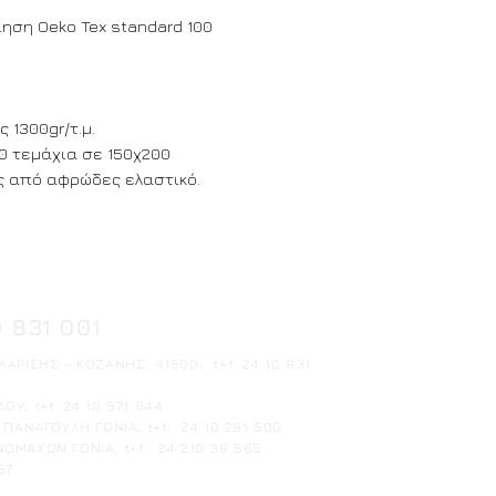
διάσταση.
ση Oeko Tex standard 100
β) αναγράψατε τη
σας στο πεδίο.
γ) προχωρήστε στ
 Κετσές 1300gr/τ.μ.
0 τεμάχια σε 150χ200
ς από αφρώδες ελαστικό.
0 831 001
ΑΡΙΣΗΣ - ΚΟΖΑΝΗΣ, 41500, t+f: 24 10 831
ΟΥ, t+f: 24 10 571 644
ΠΑΝΑΓΟΥΛΗ ΓΩΝΙΑ, t+f: 24 10 281 500
ΜΑΧΩΝ ΓΩΝΙΑ, t+f: 24 210 38 565
57