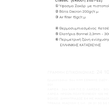
Classic (έκδοση 2021-22)
① Ύφασμα Ζακάρ με πιστοποίη
② Βάτα Dacron 200gr/τ.μ.
③ Air filter 15gr/τ.μ.
④ Θερμοσυμπιεσμένος
⑤ Ελατήρια Bonnel 2,3mm - 30
⑥ Περιμετρική ζώνη ενίσχυση
ΕΛΛΗΝΙΚΗΣ ΚΑΤΑΣΚΕΥΗΣ
24 1
ΓΡΑΜΜΗ ΕΠΙΚΟΙΝΩΝΙΑΣ:
Ε
ργοστάσιο: 5ον ΧΛΜ ΕΘΝΙΚΗΣ ΟΔΟΥ Λ
001
ΛΑΡΙΣΑ: 3ον ΧΛΜ Π.Ε.Ο. ΛΑΡΙΣΑΣ - ΒΟΛ
ΛΑΡΙΣΑ: ΗΡΩΩΝ ΠΟΛΥΤΕΧΝΕΙΟΥ 109 ΜΕ 
ΒΟΛΟΣ: ΔΗΜΗΤΡΙΑΔΟΣ 64 ΜΕ ΜΑΚΕΔΟΝΟ
ΤΡΙΚΑΛΑ: ΜΙΑΟΥΛΗ 7, t+f: 24 31 30 50 