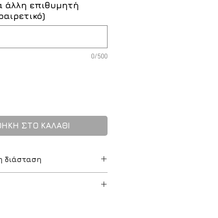
α άλλη επιθυμητή
οαιρετικό)
0/500
ΗΚΗ ΣΤΟ ΚΑΛΑΘΙ
η διάσταση
απο το ηλεκτρονικό μας
ώμα σας σε διαφορετική
 αναγραφόμενες
πλησιέστερη στο στρώμα σας