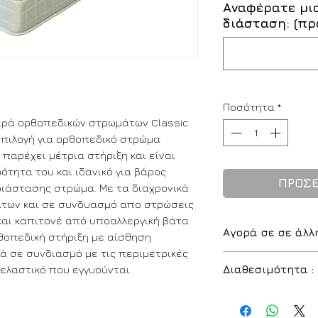
Αναφέρατε μι
διάσταση: (πρ
Ποσότητα
*
ιρά ορθοπεδικών στρωμάτων Classic
 επιλογή για ορθοπεδικό στρώμα
 παρέχει μέτρια στήριξη και είναι
ότητα του και ιδανικό για βάρος
ΠΡΟΣΘ
διάστασης στρώμα. Με τα διαχρονικά
άτων και σε συνδυασμό απο στρώσεις
αι καπιτονέ από υποαλλεργική βάτα
Αγορά σε σε άλλ
θοπεδική στήριξη με αίσθηση
ά σε συνδιασμό με τις περιμετρικές
Για να αγοράσετε 
ελαστικό που εγγυούνται
Διαθεσιμότητα :
κατάστημα το στρ
διάσταση απο τις
Διαθέσιμο
α) επιλέξτε την 