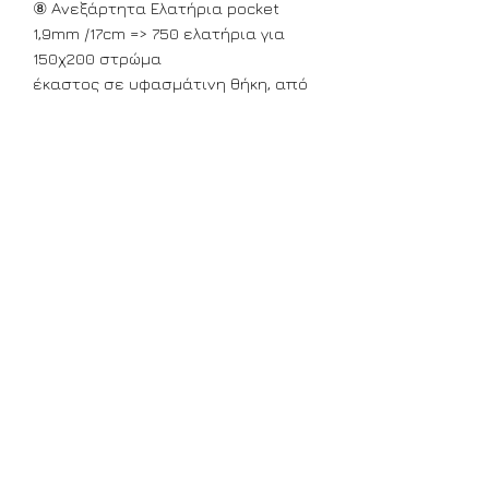
⑧ Ανεξάρτητα Ελατήρια pocket
1,9mm /17cm => 750 ελατήρια για
150χ200 στρώμα
έκαστος σε υφασμάτινη θήκη, από
υψηλής ολκιμότητος σύρμα.
⑨ Περιμετρική ζώνη ενίσχυσης
από πυκνό αφρώδες ελαστικό με
τεχνολογία εξαερισμού
«διαπνέον» και επιπλέον ενίσχυση
με 2 χαλύβδινες λάμες 8/1.4mm
ΕΛΛΗΝΙΚΗΣ ΚΑΤΑΣΚΕΥΗΣ
Αγορά σε σε άλλη διάσταση
Για να αγοράσετε απο το
Διαθεσιμότητα :
ηλεκτρονικό μας κατάστημα το
στρώμα σας σε διαφορετική
Διαθέσιμο
διάσταση απο τις αναγραφόμενες
α) επιλέξτε την πλησιέστερη στο
στρώμα σας διάσταση.