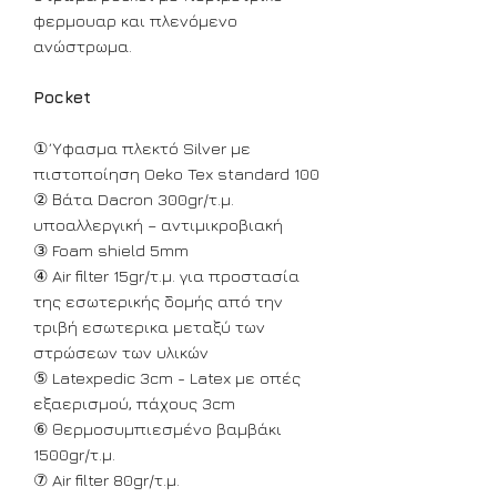
φερμουαρ και πλενόμενο
ανώστρωμα.
Pocket
① Ύφασμα πλεκτό Silver με
πιστοποίηση Oeko Tex standard 100
② Βάτα Dacron 300gr/τ.μ.
υποαλλεργική – αντιμικροβιακή
③ Foam shield 5mm
④ Air filter 15gr/τ.μ. για προστασία
της εσωτερικής δομής από την
τριβή εσωτερικα μεταξύ των
στρώσεων των υλικών
⑤ Latexpedic 3cm - Latex με οπές
εξαερισμού, πάχους 3cm
⑥ Θερμοσυμπιεσμένο βαμβάκι
1500gr/τ.μ.
⑦ Air filter 80gr/τ.μ.