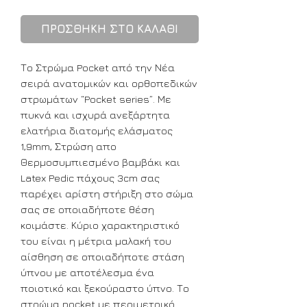
ΠΡΟΣΘΗΚΗ ΣΤΟ ΚΑΛΑΘΙ
Το Στρώμα Pocket από την Νέα
σειρά ανατομικών και ορθοπεδικών
στρωμάτων “Pocket series”. Με
πυκνά και ισχυρά ανεξάρτητα
ελατήρια διατομής ελάσματος
1,9mm, Στρώση απο
Θερμοσυμπιεσμένο βαμβάκι και
Latex Pedic πάχους 3cm σας
παρέχει αρίστη στήριξη στο σώμα
σας σε οποιαδήποτε θέση
κοιμάστε. Κύριο χαρακτηριστικό
του είναι η μέτρια μαλακή του
αίσθηση σε οποιαδήποτε στάση
ύπνου με αποτέλεσμα ένα
ποιοτικό και ξεκούραστο ύπνο. Το
στρώμα pocket με περιμετρικό