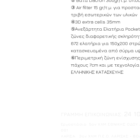
② Βάτα Dacron 300gr/τ.μ. υπο
③ Air filter 15 gr/τ.μ. για πρ
τριβή εσωτερικών των υλικών
④3D extra cells 35mm
⑤Ανεξάρτητα Ελατήρια Pocket
ζώνες διαφορετικής σκληρότητ
672 ελατήρια για 150χ200 στρ
κατασκευαμένα από σύρμα υψη
⑥Περιμετρική ζώνη ενίσχυση
πάχους 7cm και με τεχνολογί
ΕΛΛΗΝΙΚΗΣ ΚΑΤΑΣΚΕΥΗΣ
24 1
ΓΡΑΜΜΗ ΕΠΙΚΟΙΝΩΝΙΑΣ:
Ε
ργοστάσιο: 5ον ΧΛΜ ΕΘΝΙΚΗΣ ΟΔΟΥ Λ
001
ΛΑΡΙΣΑ: 3ον ΧΛΜ Π.Ε.Ο. ΛΑΡΙΣΑΣ - ΒΟΛ