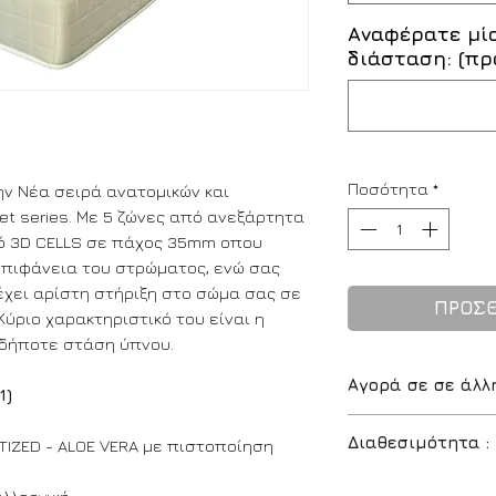
Αναφέρατε μί
διάσταση: (πρ
Ποσότητα
*
ην Νέα σειρά ανατομικών και
t series. Με 5 ζώνες από ανεξάρτητα
κό 3D CELLS σε πάχος 35mm οπου
επιφάνεια του στρώματος, ενώ σας
έχει αρίστη στήριξη στο σώμα σας σε
ΠΡΟΣΘ
ύριο χαρακτηριστικό του είναι η
αδήποτε στάση ύπνου.
Αγορά σε σε άλλ
1)
Για να αγοράσετε 
Διαθεσιμότητα :
TIZED - ALOE VERA με πιστοποίηση
κατάστημα το στρ
διάσταση απο τις
Διαθέσιμο