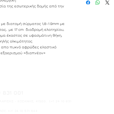
αλλεργική
α) επιλέξτε την 
οστασία της εσωτερικής δομής από την
διάσταση.
β) αναγράψατε τη
σας στο πεδίο.
γ) προχωρήστε στ
 με διατομή σύρματος 1,8-1.9mm με
ας, με 17 cm διαδρομή ελατηρίου,
ώμα έκαστος σε υφασμάτινη θήκη,
λής ολκιμότητος.
ς απο πυκνό αφρώδες ελαστικό
α εξαερισμού «διαπνέον»
0 831 001
ΑΡΙΣΗΣ - ΚΟΖΑΝΗΣ, 41500, t+f: 24 10 831
ΟΥ, t+f: 24 10 571 644