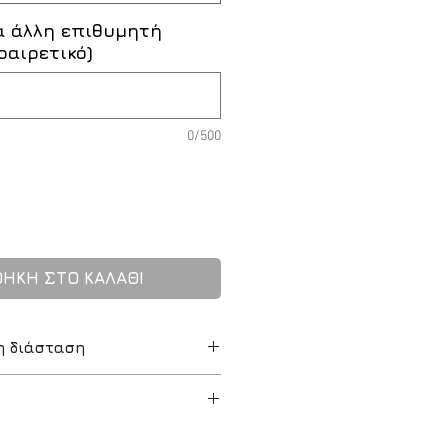
α άλλη επιθυμητή
οαιρετικό)
0/500
ΗΚΗ ΣΤΟ ΚΑΛΑΘΙ
η διάσταση
απο το ηλεκτρονικό μας
ώμα σας σε διαφορετική
 αναγραφόμενες